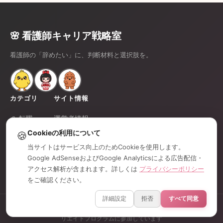
🌸 看護師キャリア戦略室
看護師の「辞めたい」に、判断材料と選択肢を。
カテゴリ
サイト情報
💼 転職
運営者情報
Cookieの利用について
🍪
🎁 便利グッズ
プライバシーポリシー
当サイトはサービス向上のためCookieを使用します。
💰 副業
免責事項
Google AdSenseおよびGoogle Analyticsによる広告配信・
お問い合わせ
アクセス解析が含まれます。詳しくは
プライバシーポリシー
をご確認ください。
詳細設定
拒否
すべて同意
©
2026
看護師キャリア戦略室 / 当サイトはGoogle AdSenseおよびアフィ
リエイトプログラムに参加しています