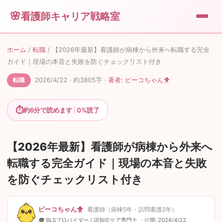
看護師キャリア戦略室
💼
転職
ホーム
/
転職
/
【2026年最新】看護師が病棟から外来へ転職する完全
ガイド｜現場の本音と失敗を防ぐチェックリスト付き
🎁
便利グッズ
2026/4/22
· 約
3805
字
·
著者:
ピーコちゃん🐥
転職
💰
⏱
副業
約
6
分で読めます
|
0%
読了
🐥
運営者情報
【2026年最新】看護師が病棟から外来へ
転職する完全ガイド｜現場の本音と失敗
📖
このサイトについて
を防ぐチェックリスト付き
✉️
お問い合わせ
ピーコちゃん🐥
看護師（病棟5年・訪問看護2年）
🎓 BLSプロバイダー / 認知症ケア専門士
· 公開:
2026/4/22