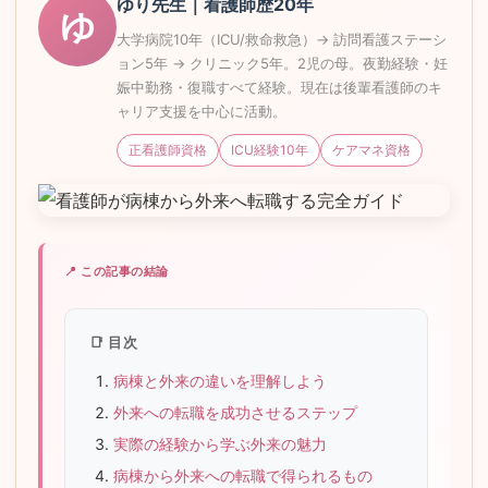
ゆり先生｜看護師歴20年
ゆ
大学病院10年（ICU/救命救急）→ 訪問看護ステーシ
ョン5年 → クリニック5年。2児の母。夜勤経験・妊
娠中勤務・復職すべて経験。現在は後輩看護師のキ
ャリア支援を中心に活動。
正看護師資格
ICU経験10年
ケアマネ資格
📍 この記事の結論
📑 目次
病棟と外来の違いを理解しよう
外来への転職を成功させるステップ
実際の経験から学ぶ外来の魅力
病棟から外来への転職で得られるもの