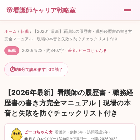
看護師キャリア戦略室
💼
転職
ホーム
/
転職
/
【2026年最新】看護師の履歴書・職務経歴書の書き方
完全マニュアル｜現場の本音と失敗を防ぐチェックリスト付き
🎁
便利グッズ
2026/4/22
· 約
3407
字
·
著者:
ピーコちゃん🐥
転職
💰
⏱
副業
約
6
分で読めます
|
0%
読了
🐥
運営者情報
【2026年最新】看護師の履歴書・職務経
歴書の書き方完全マニュアル｜現場の本
📖
このサイトについて
音と失敗を防ぐチェックリスト付き
✉️
お問い合わせ
ピーコちゃん🐥
看護師（病棟5年・訪問看護2年）
🎓 BLSプロバイダー / 認知症ケア専門士
· 公開:
2026/4/22