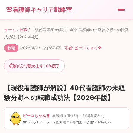
看護師キャリア戦略室
💼
転職
ホーム
/
転職
/
【現役看護師が解説】40代看護師の未経験分野への転職
成功法【2026年版】
🎁
便利グッズ
2026/4/22
· 約
3870
字
·
著者:
ピーコちゃん🐥
転職
💰
⏱
副業
約
6
分で読めます
|
0%
読了
🐥
運営者情報
【現役看護師が解説】40代看護師の未経
験分野への転職成功法【2026年版】
📖
このサイトについて
ピーコちゃん🐥
看護師（病棟5年・訪問看護2年）
✉️
お問い合わせ
🎓 BLSプロバイダー / 認知症ケア専門士
· 公開:
2026/4/22