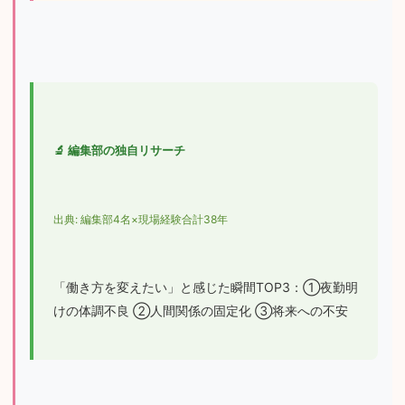
🔬 編集部の独自リサーチ
出典: 編集部4名×現場経験合計38年
「働き方を変えたい」と感じた瞬間TOP3：①夜勤明
けの体調不良 ②人間関係の固定化 ③将来への不安