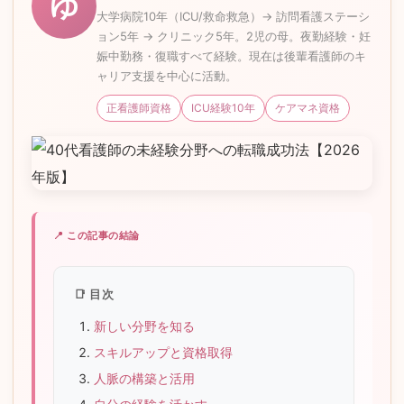
ゆ
大学病院10年（ICU/救命救急）→ 訪問看護ステーシ
ョン5年 → クリニック5年。2児の母。夜勤経験・妊
娠中勤務・復職すべて経験。現在は後輩看護師のキ
ャリア支援を中心に活動。
正看護師資格
ICU経験10年
ケアマネ資格
📍 この記事の結論
📑 目次
新しい分野を知る
スキルアップと資格取得
人脈の構築と活用