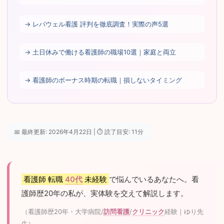
→ レバウェル看護 評判を徹底調査！実際の声5選
→ 土日休みで働ける看護師の職場10選｜家庭と両立
→ 看護師のボーナス時期の転職｜損しないタイミング
📅 最終更新: 2026年4月22日 | ⏱ 読了目安: 11分
看護師 転職
40代
未経験
で悩んでいるあなたへ。看
護師歴20年の私が、実体験を交えて解説します。
（看護師歴20年・大学病院/
訪問看護
/
クリニック
経験｜ゆり先
生）