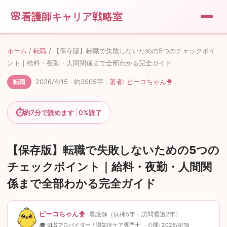
看護師キャリア戦略室
💼
転職
ホーム
/
転職
/
【保存版】転職で失敗しないための5つのチェックポイ
ント｜給料・夜勤・人間関係まで全部わかる完全ガイド
🎁
便利グッズ
2026/4/15
· 約
3905
字
·
著者:
ピーコちゃん🐥
転職
💰
⏱
副業
約
7
分で読めます
|
0%
読了
🐥
運営者情報
【保存版】転職で失敗しないための5つの
チェックポイント｜給料・夜勤・人間関
📖
このサイトについて
係まで全部わかる完全ガイド
✉️
お問い合わせ
ピーコちゃん🐥
看護師（病棟5年・訪問看護2年）
🎓 BLSプロバイダー / 認知症ケア専門士
· 公開:
2026/4/15